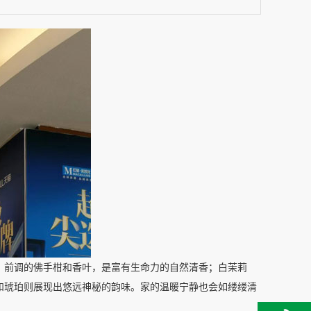
：前调的佛手柑和香叶，是富有生命力的自然清香；白茉莉
和琥珀则展现出悠远神秘的韵味。家的温暖宁静也会如缕缕清