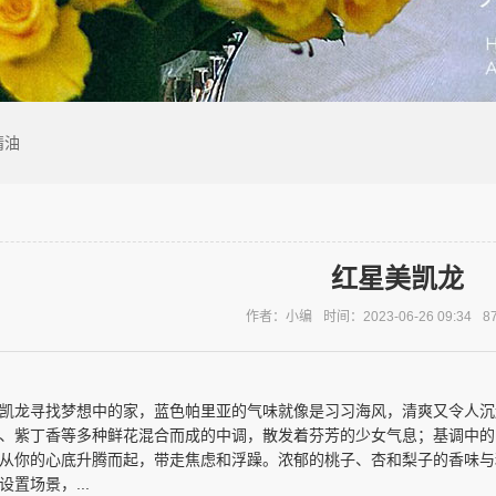
精油
红星美凯龙
作者：小编
时间：2023-06-26 09:34
8
凯龙寻找梦想中的家，蓝色帕里亚的气味就像是习习海风，清爽又令人沉
、紫丁香等多种鲜花混合而成的中调，散发着芬芳的少女气息；基调中的
从你的心底升腾而起，带走焦虑和浮躁。浓郁的桃子、杏和梨子的香味与
置场景，...