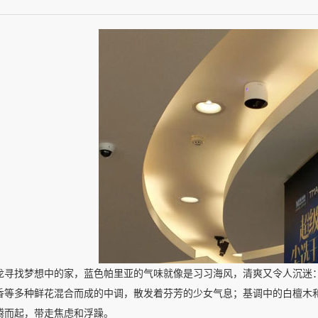
龙寻找梦想中的家，蓝色帕里亚的气味就像是习习海风，清爽又令人沉迷
香等多种鲜花混合而成的中调，散发着芬芳的少女气息；基调中的白檀木
腾而起，带走焦虑和浮躁。