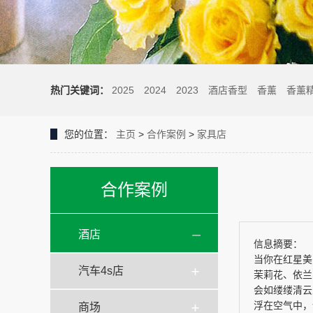
热门关键词：
2025
2024
2023
酒店香型
香薰
香薰
您的位置：
主页
>
合作案例
>
家具店
合作案例
酒店
信息摘要：
当你在红星美
汽车4s店
茉莉花、依兰
会如缕缕清云
浮在空气中，设
商场