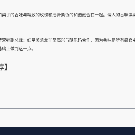
和梨子的香味与精致的玫瑰和唇膏紫色的和谐融合在一起。诱人的香味漂
牌营销副总裁：红星美凯龙非常高兴与酷乐玛合作，因为香味是所有感官
基础上做到这一点。
荐】