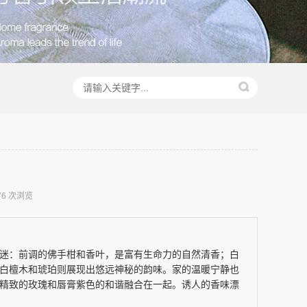
76 次浏览
迷：前调的佛手柑和香叶，是富有生命力的自然清香；白
白檀木和琥珀则展现出悠远神秘的韵味。家的温暖宁静也
精致的玫瑰和唇膏紫色的和谐融合在一起。诱人的香味漂