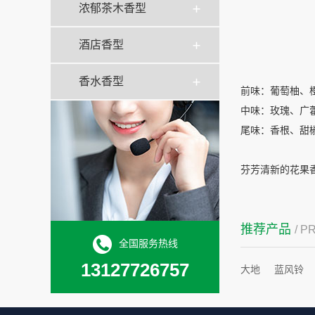
浓郁茶木香型
酒店香型
香水香型
前味：葡萄柚、
中味：玫瑰、广
尾味：香根、甜
芬芳清新的花果
推荐产品
/ 
全国服务热线
13127726757
大地
蓝风铃