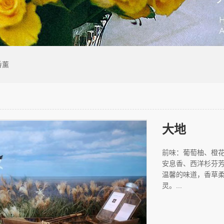
香薰
大地
前味：葡萄柚、橙
安息香、西洋杉芬
温馨的味道，香草
灵。...