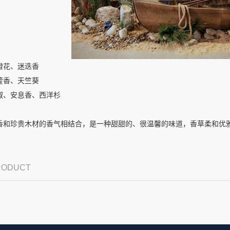
橙花、迷迭香
藿香、天竺葵
椒、安息香、西洋杉
香和珍贵木材的香气相结合，是一种甜甜的、很温馨的味道，香草柔和优
PRODUCT